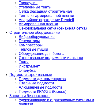
Тарпаулин
Утепленные тенты
Сетка фасадная строительная
Тенты из армированной пленки
Аварийное ограждение Rendell
Армированная пленка
Сеновязальная сетка (сенажная сетка)
Строительное оборудование
Виброоборудование
Генераторы
Компрессоры
Тепловые пушки
Оборудование для бетона
Строительные подъемники и люльки
Тачки
Инструмент
Опалубка
Подмости строительные
Подмости для каменщиков
Стальные подмости
Алюминиевые подмости
Подмости КРАУЗЕ (Krause)
Защита и безопасность
Удерживающие и страховочные системы и
привязи