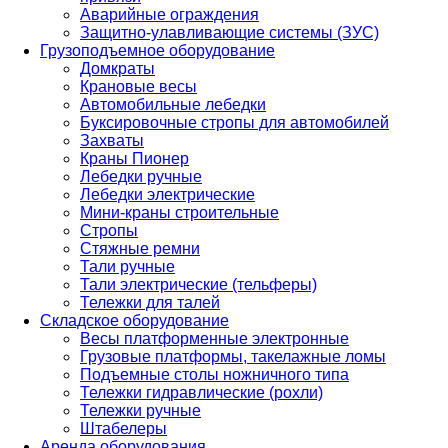
Аварийные ограждения
Защитно-улавливающие системы (ЗУС)
Грузоподъемное оборудование
Домкраты
Крановые весы
Автомобильные лебедки
Буксировочные стропы для автомобилей
Захваты
Краны Пионер
Лебедки ручные
Лебедки электрические
Мини-краны строительные
Стропы
Стяжные ремни
Тали ручные
Тали электрические (тельферы)
Тележки для талей
Складское оборудование
Весы платформенные электронные
Грузовые платформы, такелажные ломы
Подъемные столы ножничного типа
Тележки гидравлические (рохли)
Тележки ручные
Штабелеры
Аренда оборудования