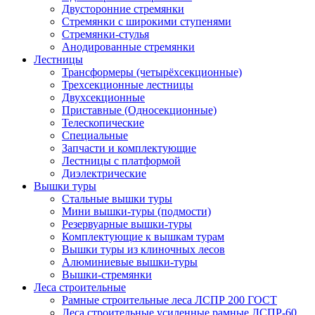
Двусторонние стремянки
Стремянки с широкими ступенями
Стремянки-стулья
Анодированные стремянки
Лестницы
Трансформеры (четырёхсекционные)
Трехсекционные лестницы
Двухсекционные
Приставные (Односекционные)
Телескопические
Специальные
Запчасти и комплектующие
Лестницы с платформой
Диэлектрические
Вышки туры
Стальные вышки туры
Мини вышки-туры (подмости)
Резервуарные вышки-туры
Комплектующие к вышкам турам
Вышки туры из клиночных лесов
Алюминиевые вышки-туры
Вышки-стремянки
Леса строительные
Рамные строительные леса ЛСПР 200 ГОСТ
Леса строительные усиленные рамные ЛСПР-60