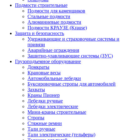
Подмости строительные
Подмости для каменщиков
Стальные подмости
Алюминиевые подмости
Подмости КРАУЗЕ (Krause)
Защита и безопасность
Удерживающие и страховочные системы и
привязи
Аварийные ограждения
Защитно-улавливающие системы (ЗУС)
Грузоподъемное оборудование
Домкраты
Крановые весы
Автомобильные лебедки
Буксировочные стропы для автомобилей
Захваты
Краны Пионер
Лебедки ручные
Лебедки электрические
Мини-краны строительные
Стропы
Стяжные ремни
Тали ручные
Тали электрические (тельферы)