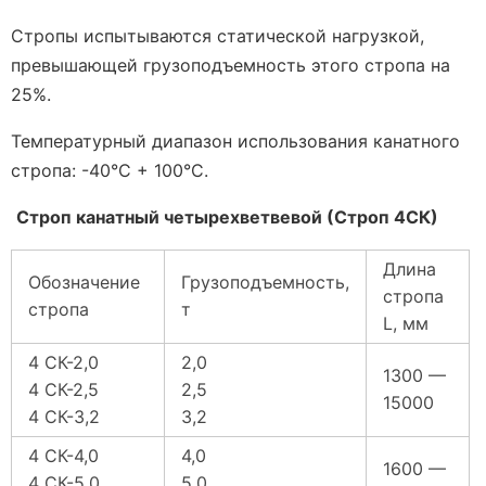
Стропы испытываются статической нагрузкой,
превышающей грузоподъемность этого стропа на
25%.
Температурный диапазон использования канатного
стропа: -40°С + 100°С.
Строп канатный четырехветвевой (Строп 4СК)
Длина
Обозначение
Грузоподъемность,
стропа
стропа
т
L, мм
4 СК-2,0
2,0
1300 —
4 СК-2,5
2,5
15000
4 СК-3,2
3,2
4 СК-4,0
4,0
1600 —
4 СК-5,0
5,0