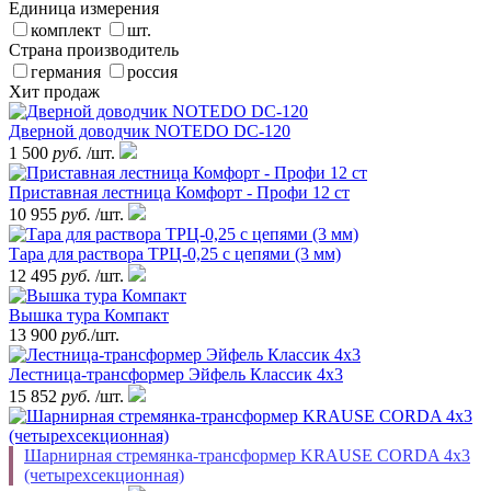
Единица измерения
комплект
шт.
Страна производитель
германия
россия
Хит продаж
Дверной доводчик NOTEDO DC-120
1 500
руб.
/шт.
Приставная лестница Комфорт - Профи 12 ст
10 955
руб.
/шт.
Тара для раствора ТРЦ-0,25 с цепями (3 мм)
12 495
руб.
/шт.
Вышка тура Компакт
13 900
руб.
/шт.
Лестница-трансформер Эйфель Классик 4х3
15 852
руб.
/шт.
Шарнирная стремянка-трансформер KRAUSE CORDA 4х3
(четырехсекционная)