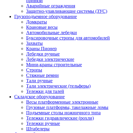
привязи
Аварийные ограждения
Защитно-улавливающие системы (ЗУС)
Грузоподъемное оборудование
Домкраты
Крановые весы
Автомобильные лебедки
Буксировочные стропы для автомобилей
Захваты
Краны Пионер
Лебедки ручные
Лебедки электрические
Мини-краны строительные
Стропы
Стяжные ремни
Тали ручные
Тали электрические (тельферы)
Тележки для талей
Складское оборудование
Весы платформенные электронные
Грузовые платформы, такелажные ломы
Подъемные столы ножничного типа
Тележки гидравлические (рохли)
Тележки ручные
Штабелеры