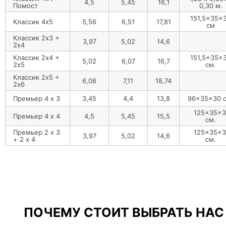
4,5
5,45
16,1
Помост
0,30 м.
151,5x35x
Классик 4х5
5,56
6,51
17,81
см
Классик 2х3 +
3,97
5,02
14,6
2х4
Классик 2х4 +
151,5x35x
5,02
6,07
16,7
2х5
см.
Классик 2х5 +
6,06
7,11
18,74
2х6
Премьер 4 х 3
3,45
4,4
13,8
96x35x30 с
125x35x3
Премьер 4 х 4
4,5
5,45
15,5
см.
Премьер 2 х 3
125x35x3
3,97
5,02
14,6
+ 2 х 4
см.
ПОЧЕМУ СТОИТ ВЫБРАТЬ НАС