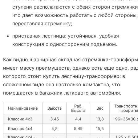
ступени располагаются с обеих сторон стремянки
что дает возможность работать с любой стороны,
переставляя стремянку;
приставная лестница: устойчивая, удобная
конструкция с односторонним подъемом.
Как видно шарнирная складная стремянка-трансфор
имеет массу преимуществ, однако есть еще одно, ра
которого стоит купить лестницу-трансформер: в
сложенном виде она настолько компактна, что
помещается в багажник легкового автомобиля.
Раб.
Транспорт
Наименование
Высота
Вес
Высота
габариты
Классик 4х3
3,45
4,4
13,8
96x35x30 
Классик 4х4
4,5
5,45
15,5
Классик 4х4 -
1,25 х 0,501