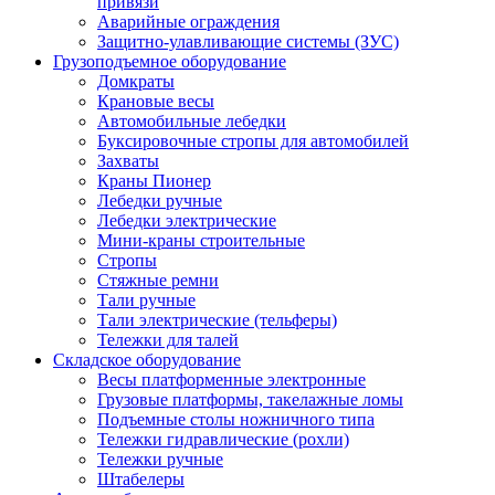
привязи
Аварийные ограждения
Защитно-улавливающие системы (ЗУС)
Грузоподъемное оборудование
Домкраты
Крановые весы
Автомобильные лебедки
Буксировочные стропы для автомобилей
Захваты
Краны Пионер
Лебедки ручные
Лебедки электрические
Мини-краны строительные
Стропы
Стяжные ремни
Тали ручные
Тали электрические (тельферы)
Тележки для талей
Складское оборудование
Весы платформенные электронные
Грузовые платформы, такелажные ломы
Подъемные столы ножничного типа
Тележки гидравлические (рохли)
Тележки ручные
Штабелеры