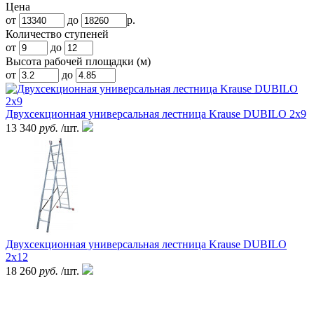
Цена
от
до
р.
Количество ступеней
от
до
Высота рабочей площадки (м)
от
до
Двухсекционная универсальная лестница Krause DUBILO 2х9
13 340
руб.
/шт.
Двухсекционная универсальная лестница Krause DUBILO
2х12
18 260
руб.
/шт.