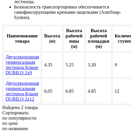
лестницы.
Безопасность транспортировки обеспечивается
самофиксирующими крюками-защелками (AutoSnap-
System).
Высота
Высота
Наименование
Высота
рабочей
рабочей
Количе
товара
(м)
зоны
площадки
ступе
(м)
(м)
Двухсекционная
универсальная
4.35
5.25
3.20
9
лестница Krause
DUBILO 2х9
Двухсекционная
универсальная
6,05
6.85
4.85
12
лестница Krause
DUBILO 2х12
Найдено 2 товара
Сортировать:
по популярности
по цене
по названию