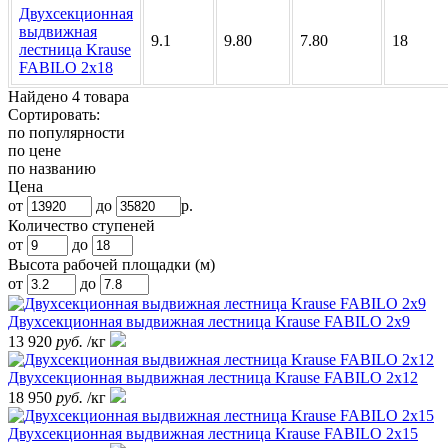
Двухсекционная
выдвижная
9.1
9.80
7.80
18
лестница Krause
FABILO 2х18
Найдено 4 товара
Сортировать:
по популярности
по цене
по названию
Цена
от
до
р.
Количество ступеней
от
до
Высота рабочей площадки (м)
от
до
Двухсекционная выдвижная лестница Krause FABILO 2х9
13 920
руб.
/кг
Двухсекционная выдвижная лестница Krause FABILO 2х12
18 950
руб.
/кг
Двухсекционная выдвижная лестница Krause FABILO 2х15