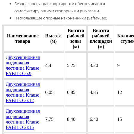
Безопасность транспортировки обеспечивается
самофиксирующими стопорными рычагами.
Нескользящие опорные наконечники (SafetyCap).
Высота
Высота
Наименование
Высота
рабочей
рабочей
Количе
товара
(м)
зоны
площадки
ступе
(м)
(м)
Двухсекционная
выдвижная
4,4
5.25
3.20
9
лестница Krause
FABILO 2х9
Двухсекционная
выдвижная
6,05
6.85
4.85
12
лестница Krause
FABILO 2х12
Двухсекционная
выдвижная
7,75
8.40
6.40
15
лестница Krause
FABILO 2х15