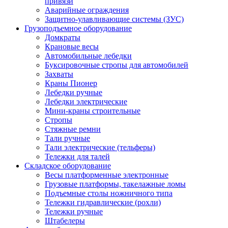
привязи
Аварийные ограждения
Защитно-улавливающие системы (ЗУС)
Грузоподъемное оборудование
Домкраты
Крановые весы
Автомобильные лебедки
Буксировочные стропы для автомобилей
Захваты
Краны Пионер
Лебедки ручные
Лебедки электрические
Мини-краны строительные
Стропы
Стяжные ремни
Тали ручные
Тали электрические (тельферы)
Тележки для талей
Складское оборудование
Весы платформенные электронные
Грузовые платформы, такелажные ломы
Подъемные столы ножничного типа
Тележки гидравлические (рохли)
Тележки ручные
Штабелеры