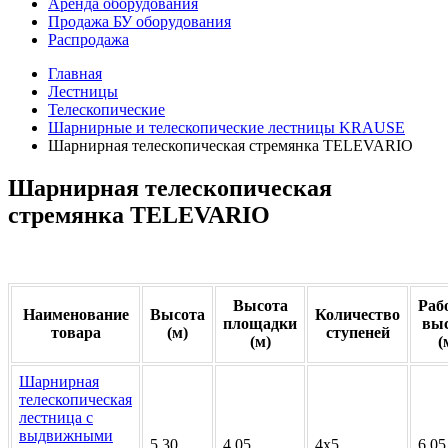
Аренда оборудования
Продажа БУ оборудования
Распродажа
Главная
Лестницы
Телескопические
Шарнирные и телескопические лестницы KRAUSE
Шарнирная телескопическая стремянка TELEVARIO
Шарнирная телескопическая
стремянка TELEVARIO
Высота
Раб
Наименование
Высота
Количество
площадки
выс
товара
(м)
ступеней
(м)
(
Шарнирная
телескопическая
лестница с
выдвижными
5.30
4.05
4х5
6.05