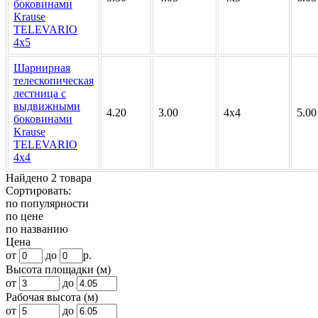
боковинами
Krause
TELEVARIO
4х5
Шарнирная
телескопическая
лестница с
выдвижными
4.20
3.00
4х4
5.00
боковинами
Krause
TELEVARIO
4х4
Найдено 2 товара
Сортировать:
по популярности
по цене
по названию
Цена
от
до
р.
Высота площадки (м)
от
до
Рабочая высота (м)
от
до