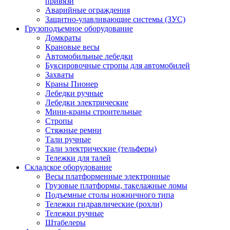
привязи
Аварийные ограждения
Защитно-улавливающие системы (ЗУС)
Грузоподъемное оборудование
Домкраты
Крановые весы
Автомобильные лебедки
Буксировочные стропы для автомобилей
Захваты
Краны Пионер
Лебедки ручные
Лебедки электрические
Мини-краны строительные
Стропы
Стяжные ремни
Тали ручные
Тали электрические (тельферы)
Тележки для талей
Складское оборудование
Весы платформенные электронные
Грузовые платформы, такелажные ломы
Подъемные столы ножничного типа
Тележки гидравлические (рохли)
Тележки ручные
Штабелеры