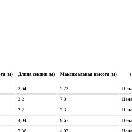
та (м)
Длина секции (м)
Максимальная высота (м)
Ц
2,64
5,72
Цена
3,2
7,3
Цена
3,2
7,3
Цена
4,04
9,67
Цена
2,36
4,93
Цена