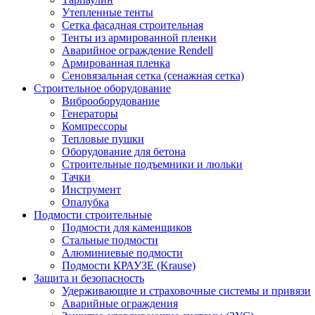
Утепленные тенты
Сетка фасадная строительная
Тенты из армированной пленки
Аварийное ограждение Rendell
Армированная пленка
Сеновязальная сетка (сенажная сетка)
Строительное оборудование
Виброоборудование
Генераторы
Компрессоры
Тепловые пушки
Оборудование для бетона
Строительные подъемники и люльки
Тачки
Инструмент
Опалубка
Подмости строительные
Подмости для каменщиков
Стальные подмости
Алюминиевые подмости
Подмости КРАУЗЕ (Krause)
Защита и безопасность
Удерживающие и страховочные системы и привязи
Аварийные ограждения