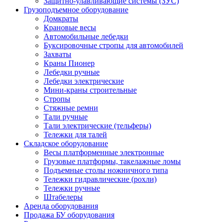
Защитно-улавливающие системы (ЗУС)
Грузоподъемное оборудование
Домкраты
Крановые весы
Автомобильные лебедки
Буксировочные стропы для автомобилей
Захваты
Краны Пионер
Лебедки ручные
Лебедки электрические
Мини-краны строительные
Стропы
Стяжные ремни
Тали ручные
Тали электрические (тельферы)
Тележки для талей
Складское оборудование
Весы платформенные электронные
Грузовые платформы, такелажные ломы
Подъемные столы ножничного типа
Тележки гидравлические (рохли)
Тележки ручные
Штабелеры
Аренда оборудования
Продажа БУ оборудования