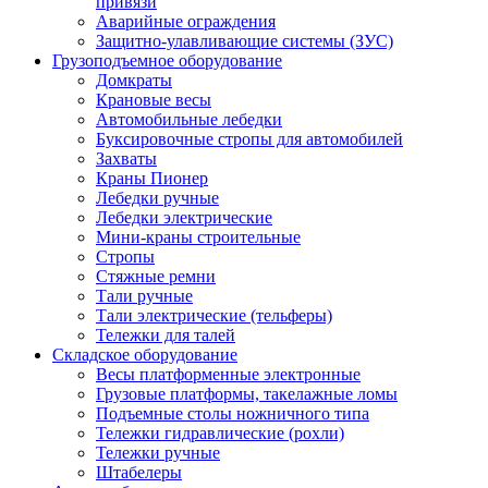
привязи
Аварийные ограждения
Защитно-улавливающие системы (ЗУС)
Грузоподъемное оборудование
Домкраты
Крановые весы
Автомобильные лебедки
Буксировочные стропы для автомобилей
Захваты
Краны Пионер
Лебедки ручные
Лебедки электрические
Мини-краны строительные
Стропы
Стяжные ремни
Тали ручные
Тали электрические (тельферы)
Тележки для талей
Складское оборудование
Весы платформенные электронные
Грузовые платформы, такелажные ломы
Подъемные столы ножничного типа
Тележки гидравлические (рохли)
Тележки ручные
Штабелеры