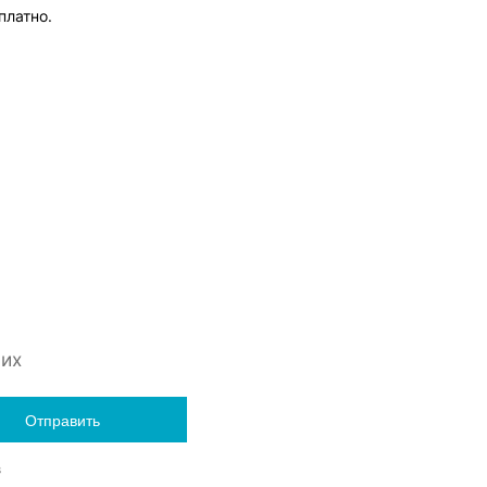
платно.
них
Отправить
в