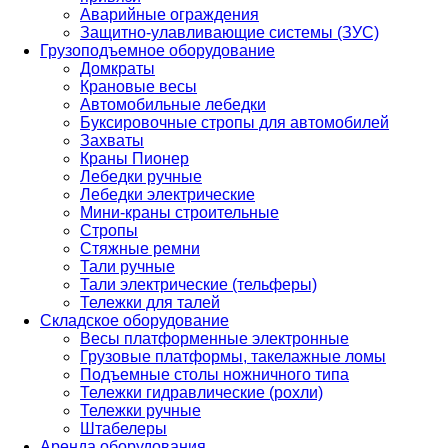
Аварийные ограждения
Защитно-улавливающие системы (ЗУС)
Грузоподъемное оборудование
Домкраты
Крановые весы
Автомобильные лебедки
Буксировочные стропы для автомобилей
Захваты
Краны Пионер
Лебедки ручные
Лебедки электрические
Мини-краны строительные
Стропы
Стяжные ремни
Тали ручные
Тали электрические (тельферы)
Тележки для талей
Складское оборудование
Весы платформенные электронные
Грузовые платформы, такелажные ломы
Подъемные столы ножничного типа
Тележки гидравлические (рохли)
Тележки ручные
Штабелеры
Аренда оборудования