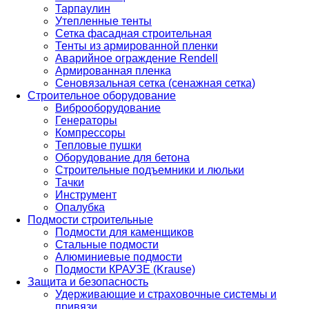
Тарпаулин
Утепленные тенты
Сетка фасадная строительная
Тенты из армированной пленки
Аварийное ограждение Rendell
Армированная пленка
Сеновязальная сетка (сенажная сетка)
Строительное оборудование
Виброоборудование
Генераторы
Компрессоры
Тепловые пушки
Оборудование для бетона
Строительные подъемники и люльки
Тачки
Инструмент
Опалубка
Подмости строительные
Подмости для каменщиков
Стальные подмости
Алюминиевые подмости
Подмости КРАУЗЕ (Krause)
Защита и безопасность
Удерживающие и страховочные системы и
привязи