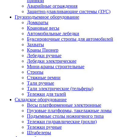
привязи
Аварийные ограждения
Защитно-улавливающие системы (ЗУС)
Грузоподъемное оборудование
Домкраты
Крановые весы
Автомобильные лебедки
Буксировочные стропы для автомобилей
Захваты
Краны Пионер
Лебедки ручные
Лебедки электрические
Мини-краны строительные
Стропы
Стяжные ремни
Тали ручные
Тали электрические (тельферы)
Тележки для талей
Складское оборудование
Весы платформенные электронные
Грузовые платформы, такелажные ломы
Подъемные столы ножничного типа
Тележки гидравлические (рохли)
Тележки ручные
Штабелеры