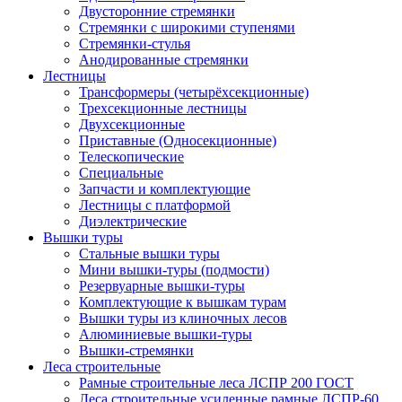
Двусторонние стремянки
Стремянки с широкими ступенями
Стремянки-стулья
Анодированные стремянки
Лестницы
Трансформеры (четырёхсекционные)
Трехсекционные лестницы
Двухсекционные
Приставные (Односекционные)
Телескопические
Специальные
Запчасти и комплектующие
Лестницы с платформой
Диэлектрические
Вышки туры
Стальные вышки туры
Мини вышки-туры (подмости)
Резервуарные вышки-туры
Комплектующие к вышкам турам
Вышки туры из клиночных лесов
Алюминиевые вышки-туры
Вышки-стремянки
Леса строительные
Рамные строительные леса ЛСПР 200 ГОСТ
Леса строительные усиленные рамные ЛСПР-60