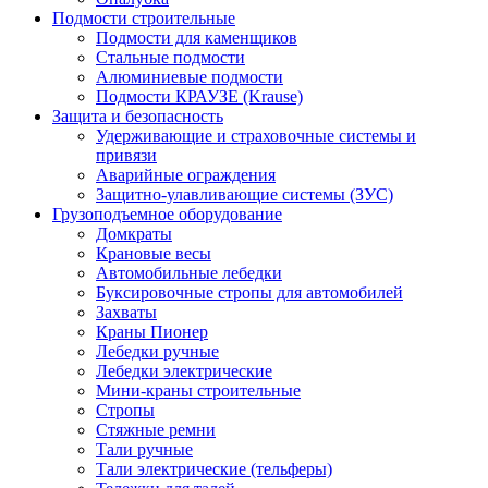
Подмости строительные
Подмости для каменщиков
Стальные подмости
Алюминиевые подмости
Подмости КРАУЗЕ (Krause)
Защита и безопасность
Удерживающие и страховочные системы и
привязи
Аварийные ограждения
Защитно-улавливающие системы (ЗУС)
Грузоподъемное оборудование
Домкраты
Крановые весы
Автомобильные лебедки
Буксировочные стропы для автомобилей
Захваты
Краны Пионер
Лебедки ручные
Лебедки электрические
Мини-краны строительные
Стропы
Стяжные ремни
Тали ручные
Тали электрические (тельферы)