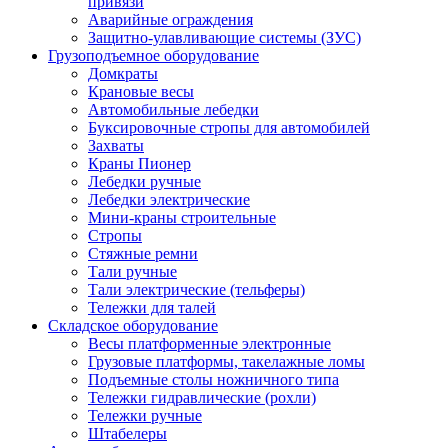
привязи
Аварийные ограждения
Защитно-улавливающие системы (ЗУС)
Грузоподъемное оборудование
Домкраты
Крановые весы
Автомобильные лебедки
Буксировочные стропы для автомобилей
Захваты
Краны Пионер
Лебедки ручные
Лебедки электрические
Мини-краны строительные
Стропы
Стяжные ремни
Тали ручные
Тали электрические (тельферы)
Тележки для талей
Складское оборудование
Весы платформенные электронные
Грузовые платформы, такелажные ломы
Подъемные столы ножничного типа
Тележки гидравлические (рохли)
Тележки ручные
Штабелеры