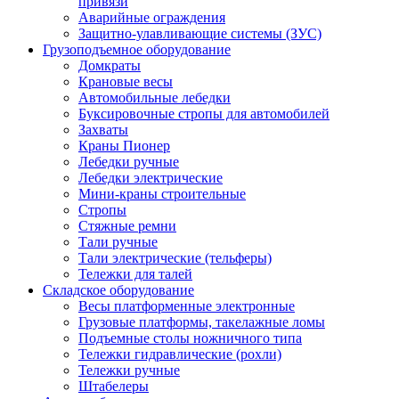
привязи
Аварийные ограждения
Защитно-улавливающие системы (ЗУС)
Грузоподъемное оборудование
Домкраты
Крановые весы
Автомобильные лебедки
Буксировочные стропы для автомобилей
Захваты
Краны Пионер
Лебедки ручные
Лебедки электрические
Мини-краны строительные
Стропы
Стяжные ремни
Тали ручные
Тали электрические (тельферы)
Тележки для талей
Складское оборудование
Весы платформенные электронные
Грузовые платформы, такелажные ломы
Подъемные столы ножничного типа
Тележки гидравлические (рохли)
Тележки ручные
Штабелеры