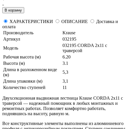
-
В корзину
ХАРАКТЕРИСТИКИ
ОПИСАНИЕ
Доставка и
оплата
Производитель
Krause
Артикул
032195
032195 CORDA 2х11 с
Модель
траверсой
Рабочая высота (м)
6.20
Высота (м)
3.1
Длина в разложенном виде
5,3
(м)
Длина упаковки (м)
3,1
Количество ступеней
11
Двухсекционная выдвижная лестница Krause CORDA 2х11 с
траверсой — надежный помощник в любых монтажных и
ремонтных работах. Позволяет комфортно работать,
поднявшись на высоту, равную м.
Все конструктивные элементы выполнены из алюминиевого
профиля с антикоррозийным покрытием. Ступени соединены