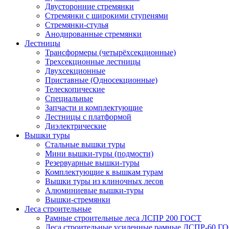
Двусторонние стремянки
Стремянки с широкими ступенями
Стремянки-стулья
Анодированные стремянки
Лестницы
Трансформеры (четырёхсекционные)
Трехсекционные лестницы
Двухсекционные
Приставные (Односекционные)
Телескопические
Специальные
Запчасти и комплектующие
Лестницы с платформой
Диэлектрические
Вышки туры
Стальные вышки туры
Мини вышки-туры (подмости)
Резервуарные вышки-туры
Комплектующие к вышкам турам
Вышки туры из клиночных лесов
Алюминиевые вышки-туры
Вышки-стремянки
Леса строительные
Рамные строительные леса ЛСПР 200 ГОСТ
Леса строительные усиленные рамные ЛСПР-60 Г