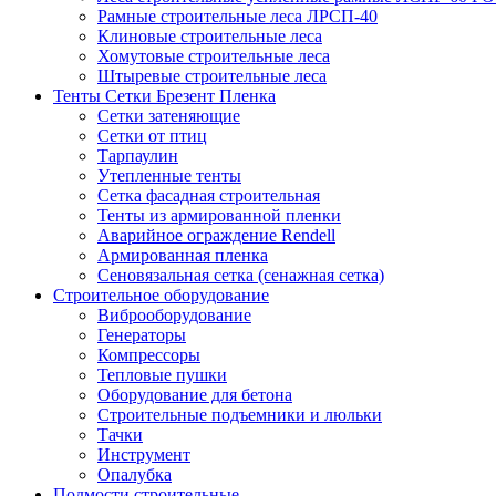
Рамные строительные леса ЛРСП-40
Клиновые строительные леса
Хомутовые строительные леса
Штыревые строительные леса
Тенты Сетки Брезент Пленка
Сетки затеняющие
Сетки от птиц
Тарпаулин
Утепленные тенты
Сетка фасадная строительная
Тенты из армированной пленки
Аварийное ограждение Rendell
Армированная пленка
Сеновязальная сетка (сенажная сетка)
Строительное оборудование
Виброоборудование
Генераторы
Компрессоры
Тепловые пушки
Оборудование для бетона
Строительные подъемники и люльки
Тачки
Инструмент
Опалубка
Подмости строительные