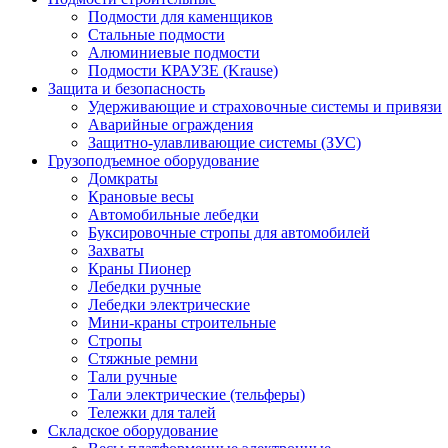
Подмости для каменщиков
Стальные подмости
Алюминиевые подмости
Подмости КРАУЗЕ (Krause)
Защита и безопасность
Удерживающие и страховочные системы и привязи
Аварийные ограждения
Защитно-улавливающие системы (ЗУС)
Грузоподъемное оборудование
Домкраты
Крановые весы
Автомобильные лебедки
Буксировочные стропы для автомобилей
Захваты
Краны Пионер
Лебедки ручные
Лебедки электрические
Мини-краны строительные
Стропы
Стяжные ремни
Тали ручные
Тали электрические (тельферы)
Тележки для талей
Складское оборудование