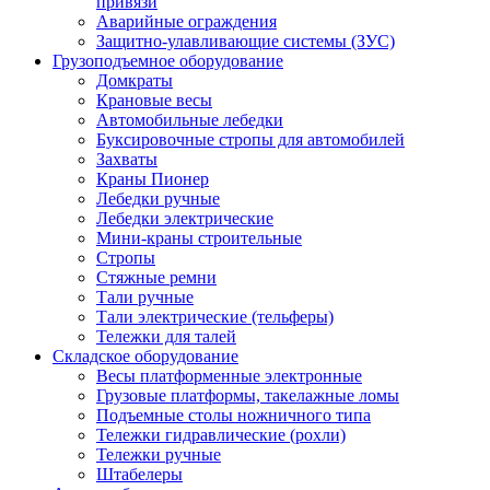
привязи
Аварийные ограждения
Защитно-улавливающие системы (ЗУС)
Грузоподъемное оборудование
Домкраты
Крановые весы
Автомобильные лебедки
Буксировочные стропы для автомобилей
Захваты
Краны Пионер
Лебедки ручные
Лебедки электрические
Мини-краны строительные
Стропы
Стяжные ремни
Тали ручные
Тали электрические (тельферы)
Тележки для талей
Складское оборудование
Весы платформенные электронные
Грузовые платформы, такелажные ломы
Подъемные столы ножничного типа
Тележки гидравлические (рохли)
Тележки ручные
Штабелеры