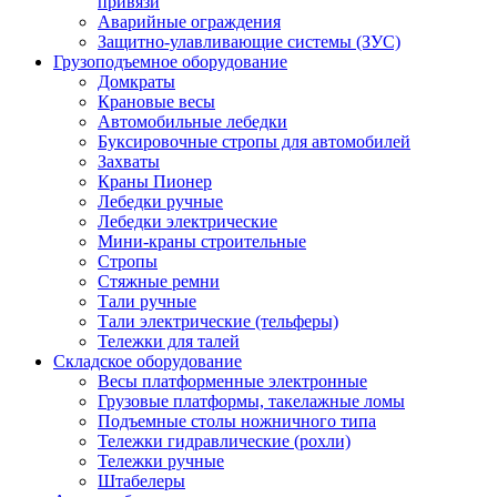
привязи
Аварийные ограждения
Защитно-улавливающие системы (ЗУС)
Грузоподъемное оборудование
Домкраты
Крановые весы
Автомобильные лебедки
Буксировочные стропы для автомобилей
Захваты
Краны Пионер
Лебедки ручные
Лебедки электрические
Мини-краны строительные
Стропы
Стяжные ремни
Тали ручные
Тали электрические (тельферы)
Тележки для талей
Складское оборудование
Весы платформенные электронные
Грузовые платформы, такелажные ломы
Подъемные столы ножничного типа
Тележки гидравлические (рохли)
Тележки ручные
Штабелеры