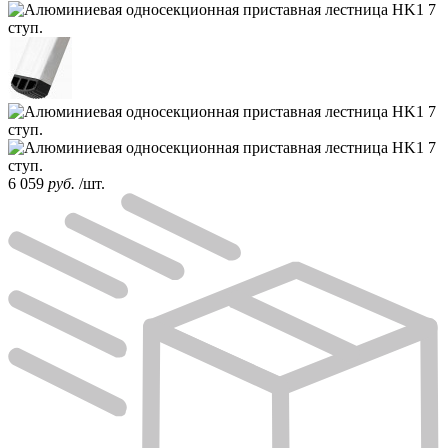
6 059
руб.
/шт.