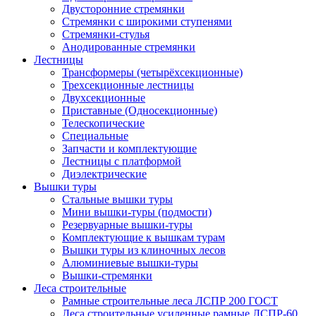
Двусторонние стремянки
Стремянки с широкими ступенями
Стремянки-стулья
Анодированные стремянки
Лестницы
Трансформеры (четырёхсекционные)
Трехсекционные лестницы
Двухсекционные
Приставные (Односекционные)
Телескопические
Специальные
Запчасти и комплектующие
Лестницы с платформой
Диэлектрические
Вышки туры
Стальные вышки туры
Мини вышки-туры (подмости)
Резервуарные вышки-туры
Комплектующие к вышкам турам
Вышки туры из клиночных лесов
Алюминиевые вышки-туры
Вышки-стремянки
Леса строительные
Рамные строительные леса ЛСПР 200 ГОСТ
Леса строительные усиленные рамные ЛСПР-60