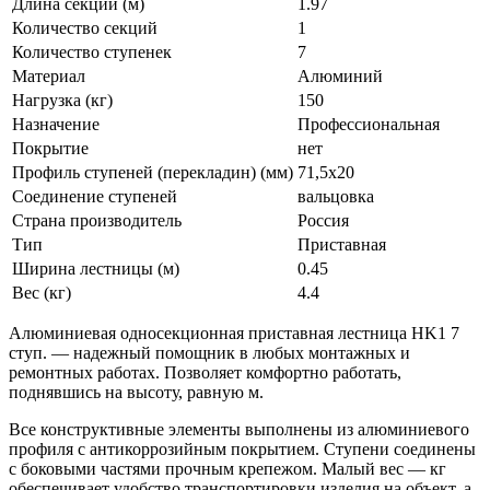
Длина секции (м)
1.97
Количество секций
1
Количество ступенек
7
Материал
Алюминий
Нагрузка (кг)
150
Назначение
Профессиональная
Покрытие
нет
Профиль ступеней (перекладин) (мм)
71,5x20
Соединение ступеней
вальцовка
Страна производитель
Россия
Тип
Приставная
Ширина лестницы (м)
0.45
Вес (кг)
4.4
Алюминиевая односекционная приставная лестница HK1 7
ступ. — надежный помощник в любых монтажных и
ремонтных работах. Позволяет комфортно работать,
поднявшись на высоту, равную м.
Все конструктивные элементы выполнены из алюминиевого
профиля с антикоррозийным покрытием. Ступени соединены
с боковыми частями прочным крепежом. Малый вес — кг
обеспечивает удобство транспортировки изделия на объект, а