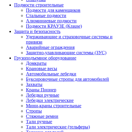
Подмости строительные
Подмости для каменщиков
Стальные подмости
Алюминиевые подмости
Подмости КРАУЗЕ (Krause)
Защита и безопасность
Удерживающие и страховочные системы и
привязи
Аварийные ограждения
Защитно-улавливающие системы (ЗУС)
Грузоподъемное оборудование
Домкраты
Крановые весы
Автомобильные лебедки
Буксировочные стропы для автомобилей
Захваты
Краны Пионер
Лебедки ручные
Лебедки электрические
Мини-краны строительные
Стропы
Стяжные ремни
Тали ручные
Тали электрические (тельферы)