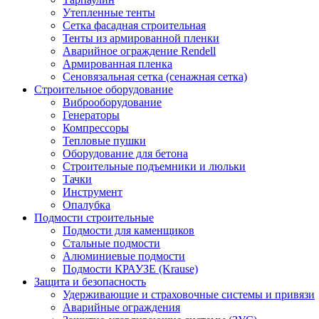
Утепленные тенты
Сетка фасадная строительная
Тенты из армированной пленки
Аварийное ограждение Rendell
Армированная пленка
Сеновязальная сетка (сенажная сетка)
Строительное оборудование
Виброоборудование
Генераторы
Компрессоры
Тепловые пушки
Оборудование для бетона
Строительные подъемники и люльки
Тачки
Инструмент
Опалубка
Подмости строительные
Подмости для каменщиков
Стальные подмости
Алюминиевые подмости
Подмости КРАУЗЕ (Krause)
Защита и безопасность
Удерживающие и страховочные системы и привязи
Аварийные ограждения