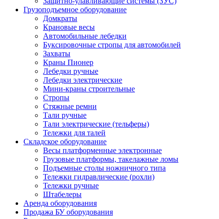
Защитно-улавливающие системы (ЗУС)
Грузоподъемное оборудование
Домкраты
Крановые весы
Автомобильные лебедки
Буксировочные стропы для автомобилей
Захваты
Краны Пионер
Лебедки ручные
Лебедки электрические
Мини-краны строительные
Стропы
Стяжные ремни
Тали ручные
Тали электрические (тельферы)
Тележки для талей
Складское оборудование
Весы платформенные электронные
Грузовые платформы, такелажные ломы
Подъемные столы ножничного типа
Тележки гидравлические (рохли)
Тележки ручные
Штабелеры
Аренда оборудования
Продажа БУ оборудования