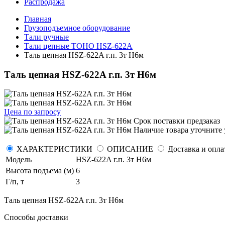
Распродажа
Главная
Грузоподъемное оборудование
Тали ручные
Тали цепные TOHO HSZ-622А
Таль цепная HSZ-622A г.п. 3т H6м
Таль цепная HSZ-622A г.п. 3т H6м
Цена по запросу
Срок поставки
предзаказ
Наличие товара уточните 
ХАРАКТЕРИСТИКИ
ОПИСАНИЕ
Доставка и опла
Модель
HSZ-622A г.п. 3т H6м
Высота подъема (м)
6
Г/п, т
3
Таль цепная HSZ-622A г.п. 3т H6м
Способы доставки