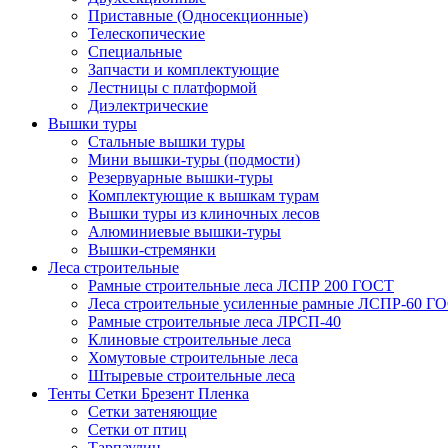
Приставные (Односекционные)
Телескопические
Специальные
Запчасти и комплектующие
Лестницы с платформой
Диэлектрические
Вышки туры
Стальные вышки туры
Мини вышки-туры (подмости)
Резервуарные вышки-туры
Комплектующие к вышкам турам
Вышки туры из клиночных лесов
Алюминиевые вышки-туры
Вышки-стремянки
Леса строительные
Рамные строительные леса ЛСПР 200 ГОСТ
Леса строительные усиленные рамные ЛСПР-60 Г
Рамные строительные леса ЛРСП-40
Клиновые строительные леса
Хомутовые строительные леса
Штыревые строительные леса
Тенты Сетки Брезент Пленка
Сетки затеняющие
Сетки от птиц
Тарпаулин