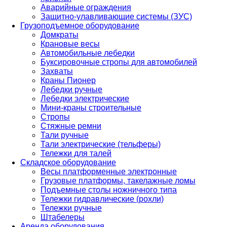
Аварийные ограждения
Защитно-улавливающие системы (ЗУС)
Грузоподъемное оборудование
Домкраты
Крановые весы
Автомобильные лебедки
Буксировочные стропы для автомобилей
Захваты
Краны Пионер
Лебедки ручные
Лебедки электрические
Мини-краны строительные
Стропы
Стяжные ремни
Тали ручные
Тали электрические (тельферы)
Тележки для талей
Складское оборудование
Весы платформенные электронные
Грузовые платформы, такелажные ломы
Подъемные столы ножничного типа
Тележки гидравлические (рохли)
Тележки ручные
Штабелеры
Аренда оборудования