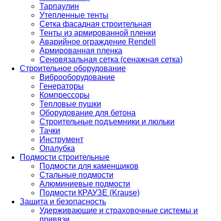
Тарпаулин
Утепленные тенты
Сетка фасадная строительная
Тенты из армированной пленки
Аварийное ограждение Rendell
Армированная пленка
Сеновязальная сетка (сенажная сетка)
Строительное оборудование
Виброоборудование
Генераторы
Компрессоры
Тепловые пушки
Оборудование для бетона
Строительные подъемники и люльки
Тачки
Инструмент
Опалубка
Подмости строительные
Подмости для каменщиков
Стальные подмости
Алюминиевые подмости
Подмости КРАУЗЕ (Krause)
Защита и безопасность
Удерживающие и страховочные системы и
привязи