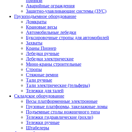
привязи
Аварийные ограждения
Защитно-улавливающие системы (ЗУС)
Грузоподъемное оборудование
Домкраты
Крановые весы
Автомобильные лебедки
Буксировочные стропы для автомобилей
Захваты
Краны Пионер
Лебедки ручные
Лебедки электрические
Мини-краны строительные
Стропы
Стяжные ремни
Тали ручные
Тали электрические (тельферы)
Тележки для талей
Складское оборудование
Весы платформенные электронные
Грузовые платформы, такелажные ломы
Подъемные столы ножничного типа
Тележки гидравлические (рохли)
Тележки ручные
Штабелеры