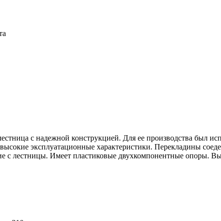
та
 лестница с надежной конструкцией. Для ее производства был и
и высокие эксплуатационные характеристики. Перекладины соед
с лестницы. Имеет пластиковые двухкомпонентные опоры. Выде