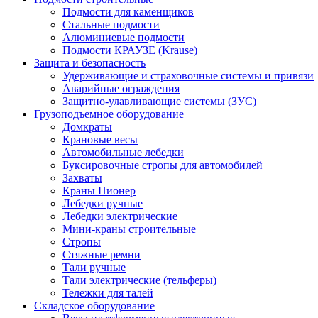
Подмости для каменщиков
Стальные подмости
Алюминиевые подмости
Подмости КРАУЗЕ (Krause)
Защита и безопасность
Удерживающие и страховочные системы и привязи
Аварийные ограждения
Защитно-улавливающие системы (ЗУС)
Грузоподъемное оборудование
Домкраты
Крановые весы
Автомобильные лебедки
Буксировочные стропы для автомобилей
Захваты
Краны Пионер
Лебедки ручные
Лебедки электрические
Мини-краны строительные
Стропы
Стяжные ремни
Тали ручные
Тали электрические (тельферы)
Тележки для талей
Складское оборудование