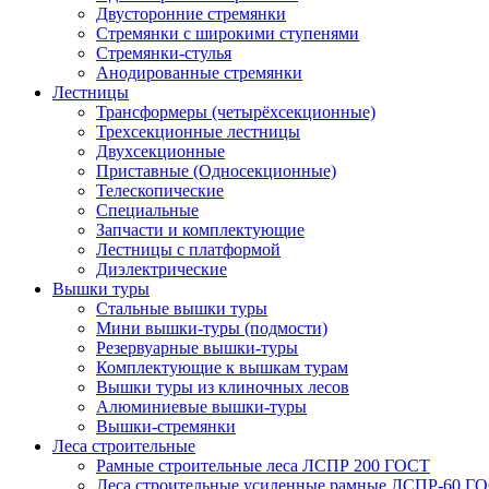
Двусторонние стремянки
Стремянки с широкими ступенями
Стремянки-стулья
Анодированные стремянки
Лестницы
Трансформеры (четырёхсекционные)
Трехсекционные лестницы
Двухсекционные
Приставные (Односекционные)
Телескопические
Специальные
Запчасти и комплектующие
Лестницы с платформой
Диэлектрические
Вышки туры
Стальные вышки туры
Мини вышки-туры (подмости)
Резервуарные вышки-туры
Комплектующие к вышкам турам
Вышки туры из клиночных лесов
Алюминиевые вышки-туры
Вышки-стремянки
Леса строительные
Рамные строительные леса ЛСПР 200 ГОСТ
Леса строительные усиленные рамные ЛСПР-60 Г