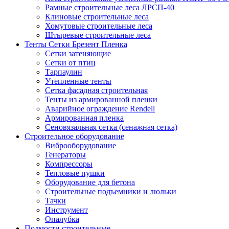
Рамные строительные леса ЛРСП-40
Клиновые строительные леса
Хомутовые строительные леса
Штыревые строительные леса
Тенты Сетки Брезент Пленка
Сетки затеняющие
Сетки от птиц
Тарпаулин
Утепленные тенты
Сетка фасадная строительная
Тенты из армированной пленки
Аварийное ограждение Rendell
Армированная пленка
Сеновязальная сетка (сенажная сетка)
Строительное оборудование
Виброоборудование
Генераторы
Компрессоры
Тепловые пушки
Оборудование для бетона
Строительные подъемники и люльки
Тачки
Инструмент
Опалубка
Подмости строительные