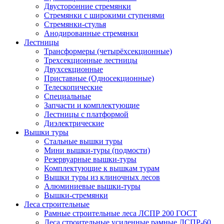
Двусторонние стремянки
Стремянки с широкими ступенями
Стремянки-стулья
Анодированные стремянки
Лестницы
Трансформеры (четырёхсекционные)
Трехсекционные лестницы
Двухсекционные
Приставные (Односекционные)
Телескопические
Специальные
Запчасти и комплектующие
Лестницы с платформой
Диэлектрические
Вышки туры
Стальные вышки туры
Мини вышки-туры (подмости)
Резервуарные вышки-туры
Комплектующие к вышкам турам
Вышки туры из клиночных лесов
Алюминиевые вышки-туры
Вышки-стремянки
Леса строительные
Рамные строительные леса ЛСПР 200 ГОСТ
Леса строительные усиленные рамные ЛСПР-60