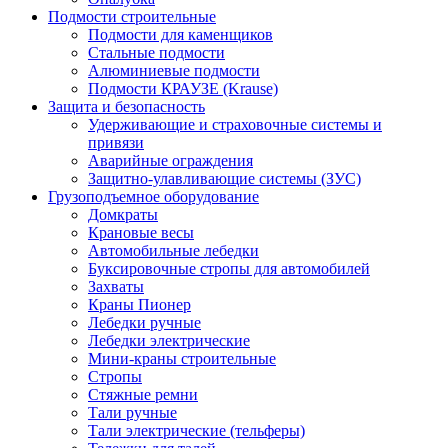
Подмости строительные
Подмости для каменщиков
Стальные подмости
Алюминиевые подмости
Подмости КРАУЗЕ (Krause)
Защита и безопасность
Удерживающие и страховочные системы и
привязи
Аварийные ограждения
Защитно-улавливающие системы (ЗУС)
Грузоподъемное оборудование
Домкраты
Крановые весы
Автомобильные лебедки
Буксировочные стропы для автомобилей
Захваты
Краны Пионер
Лебедки ручные
Лебедки электрические
Мини-краны строительные
Стропы
Стяжные ремни
Тали ручные
Тали электрические (тельферы)