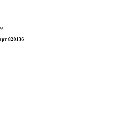
36
 арт 820136