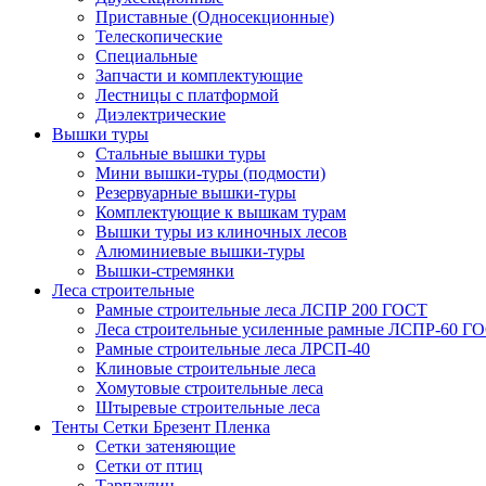
Приставные (Односекционные)
Телескопические
Специальные
Запчасти и комплектующие
Лестницы с платформой
Диэлектрические
Вышки туры
Стальные вышки туры
Мини вышки-туры (подмости)
Резервуарные вышки-туры
Комплектующие к вышкам турам
Вышки туры из клиночных лесов
Алюминиевые вышки-туры
Вышки-стремянки
Леса строительные
Рамные строительные леса ЛСПР 200 ГОСТ
Леса строительные усиленные рамные ЛСПР-60 Г
Рамные строительные леса ЛРСП-40
Клиновые строительные леса
Хомутовые строительные леса
Штыревые строительные леса
Тенты Сетки Брезент Пленка
Сетки затеняющие
Сетки от птиц
Тарпаулин