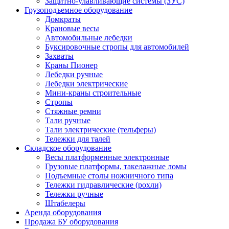
Защитно-улавливающие системы (ЗУС)
Грузоподъемное оборудование
Домкраты
Крановые весы
Автомобильные лебедки
Буксировочные стропы для автомобилей
Захваты
Краны Пионер
Лебедки ручные
Лебедки электрические
Мини-краны строительные
Стропы
Стяжные ремни
Тали ручные
Тали электрические (тельферы)
Тележки для талей
Складское оборудование
Весы платформенные электронные
Грузовые платформы, такелажные ломы
Подъемные столы ножничного типа
Тележки гидравлические (рохли)
Тележки ручные
Штабелеры
Аренда оборудования
Продажа БУ оборудования