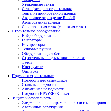
Утепленные тенты
Сетка фасадная строительная
Тенты из армированной пленки
Аварийное ограждение Rendell
Армированная пленка
Сеновязальная сетка (сенажная сетка)
Строительное оборудование
Виброоборудование
Генераторы
Компрессоры
Тепловые пушки
Оборудование для бетона
Строительные подъемники и люльки
Тачки
Инструмент
Опалубка
Подмости строительные
Подмости для каменщиков
Стальные подмости
Алюминиевые подмости
Подмости КРАУЗЕ (Krause)
Защита и безопасность
Удерживающие и страховочные системы и привязи
Аварийные ограждения