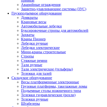
привязи
Аварийные ограждения
Защитно-улавливающие системы (ЗУС)
Грузоподъемное оборудование
Домкраты
Крановые весы
Автомобильные лебедки
Буксировочные стропы для автомобилей
Захваты
Краны Пионер
Лебедки ручные
Лебедки электрические
Мини-краны строительные
Стропы
Стяжные ремни
Тали ручные
Тали электрические (тельферы)
Тележки для талей
Складское оборудование
Весы платформенные электронные
Грузовые платформы, такелажные ломы
Подъемные столы ножничного типа
Тележки гидравлические (рохли)
Тележки ручные
Штабелеры