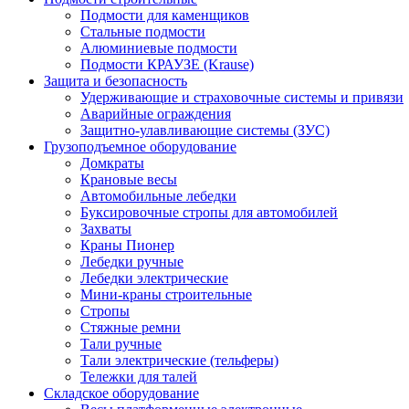
Подмости для каменщиков
Стальные подмости
Алюминиевые подмости
Подмости КРАУЗЕ (Krause)
Защита и безопасность
Удерживающие и страховочные системы и привязи
Аварийные ограждения
Защитно-улавливающие системы (ЗУС)
Грузоподъемное оборудование
Домкраты
Крановые весы
Автомобильные лебедки
Буксировочные стропы для автомобилей
Захваты
Краны Пионер
Лебедки ручные
Лебедки электрические
Мини-краны строительные
Стропы
Стяжные ремни
Тали ручные
Тали электрические (тельферы)
Тележки для талей
Складское оборудование