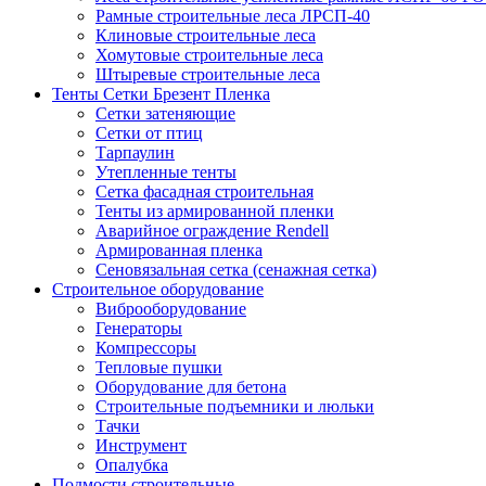
Рамные строительные леса ЛРСП-40
Клиновые строительные леса
Хомутовые строительные леса
Штыревые строительные леса
Тенты Сетки Брезент Пленка
Сетки затеняющие
Сетки от птиц
Тарпаулин
Утепленные тенты
Сетка фасадная строительная
Тенты из армированной пленки
Аварийное ограждение Rendell
Армированная пленка
Сеновязальная сетка (сенажная сетка)
Строительное оборудование
Виброоборудование
Генераторы
Компрессоры
Тепловые пушки
Оборудование для бетона
Строительные подъемники и люльки
Тачки
Инструмент
Опалубка
Подмости строительные