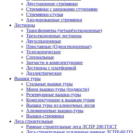
Двусторонние стремянки
Стремянки с широкими ступенями
Стремянки-стулья
Анодированные стремянки
Лестницы
Трансформеры (четырёхсекционные)
Трехсекционные лестницы
Двухсекционные
Приставные (Односекционные)
Телескопические
Специальные
Запчасти и комплектующие
Лестницы с платформой
Диэлектрические
Вышки туры
Стальные вышки туры
Мини вышки-туры (подмости)
Резервуарные вышки-туры
Комплектующие к вышкам турам
Вышки туры из клиночных лесов
Алюминиевые вышки-туры
Вышки-стремянки
Леса строительные
Рамные строительные леса ЛСПР 200 ГОСТ
Леса строительные усиленные рамные ЛСПР-60 Г