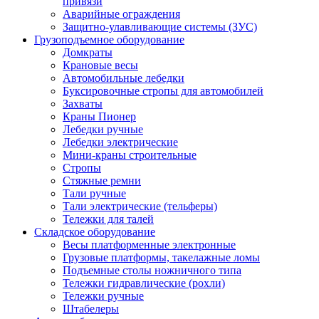
привязи
Аварийные ограждения
Защитно-улавливающие системы (ЗУС)
Грузоподъемное оборудование
Домкраты
Крановые весы
Автомобильные лебедки
Буксировочные стропы для автомобилей
Захваты
Краны Пионер
Лебедки ручные
Лебедки электрические
Мини-краны строительные
Стропы
Стяжные ремни
Тали ручные
Тали электрические (тельферы)
Тележки для талей
Складское оборудование
Весы платформенные электронные
Грузовые платформы, такелажные ломы
Подъемные столы ножничного типа
Тележки гидравлические (рохли)
Тележки ручные
Штабелеры