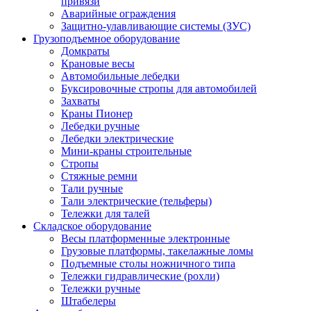
привязи
Аварийные ограждения
Защитно-улавливающие системы (ЗУС)
Грузоподъемное оборудование
Домкраты
Крановые весы
Автомобильные лебедки
Буксировочные стропы для автомобилей
Захваты
Краны Пионер
Лебедки ручные
Лебедки электрические
Мини-краны строительные
Стропы
Стяжные ремни
Тали ручные
Тали электрические (тельферы)
Тележки для талей
Складское оборудование
Весы платформенные электронные
Грузовые платформы, такелажные ломы
Подъемные столы ножничного типа
Тележки гидравлические (рохли)
Тележки ручные
Штабелеры