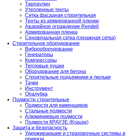
Тарпаулин
Утепленные тенты
Сетка фасадная строительная
Тенты из армированной пленки
Аварийное ограждение Rendell
Армированная пленка
Сеновязальная сетка (сенажная сетка)
Строительное оборудование
Виброоборудование
Генераторы
Компрессоры
Тепловые пушки
Оборудование для бетона
Строительные подъемники и люльки
Тачки
Инструмент
Опалубка
Подмости строительные
Подмости для каменщиков
Стальные подмости
Алюминиевые подмости
Подмости КРАУЗЕ (Krause)
Защита и безопасность
Удерживающие и страховочные системы и
привязи