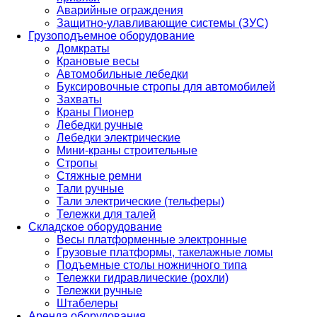
Аварийные ограждения
Защитно-улавливающие системы (ЗУС)
Грузоподъемное оборудование
Домкраты
Крановые весы
Автомобильные лебедки
Буксировочные стропы для автомобилей
Захваты
Краны Пионер
Лебедки ручные
Лебедки электрические
Мини-краны строительные
Стропы
Стяжные ремни
Тали ручные
Тали электрические (тельферы)
Тележки для талей
Складское оборудование
Весы платформенные электронные
Грузовые платформы, такелажные ломы
Подъемные столы ножничного типа
Тележки гидравлические (рохли)
Тележки ручные
Штабелеры
Аренда оборудования