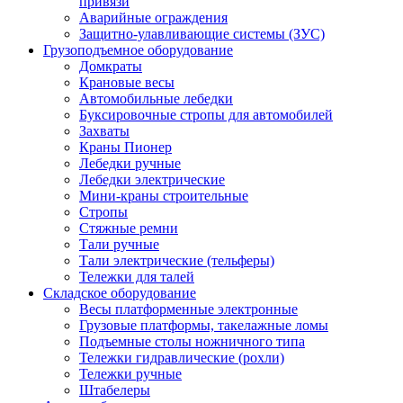
привязи
Аварийные ограждения
Защитно-улавливающие системы (ЗУС)
Грузоподъемное оборудование
Домкраты
Крановые весы
Автомобильные лебедки
Буксировочные стропы для автомобилей
Захваты
Краны Пионер
Лебедки ручные
Лебедки электрические
Мини-краны строительные
Стропы
Стяжные ремни
Тали ручные
Тали электрические (тельферы)
Тележки для талей
Складское оборудование
Весы платформенные электронные
Грузовые платформы, такелажные ломы
Подъемные столы ножничного типа
Тележки гидравлические (рохли)
Тележки ручные
Штабелеры