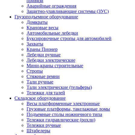
привязи
Аварийные ограждения
Защитно-улавливающие системы (ЗУС)
Грузоподъемное оборудование
Домкраты
Крановые весы
Автомобильные лебедки
Буксировочные стропы для автомобилей
Захваты
Краны Пионер
Лебедки ручные
Лебедки электрические
Мини-краны строительные
Стропы
Стяжные ремни
Тали ручные
Тали электрические (тельферы)
Тележки для талей
Складское оборудование
Весы платформенные электронные
Грузовые платформы, такелажные ломы
Подъемные столы ножничного типа
Тележки гидравлические (рохли)
Тележки ручные
Штабелеры