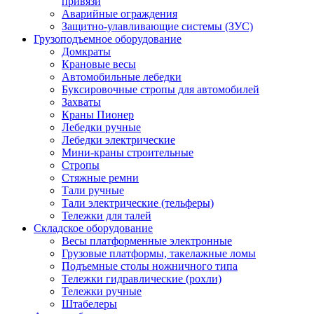
привязи
Аварийные ограждения
Защитно-улавливающие системы (ЗУС)
Грузоподъемное оборудование
Домкраты
Крановые весы
Автомобильные лебедки
Буксировочные стропы для автомобилей
Захваты
Краны Пионер
Лебедки ручные
Лебедки электрические
Мини-краны строительные
Стропы
Стяжные ремни
Тали ручные
Тали электрические (тельферы)
Тележки для талей
Складское оборудование
Весы платформенные электронные
Грузовые платформы, такелажные ломы
Подъемные столы ножничного типа
Тележки гидравлические (рохли)
Тележки ручные
Штабелеры