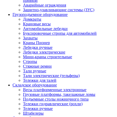
привязи
Аварийные ограждения
Защитно-улавливающие системы (ЗУС)
Грузоподъемное оборудование
Домкраты
Крановые весы
Автомобильные лебедки
Буксировочные стропы для автомобилей
Захваты
Краны Пионер
Лебедки ручные
Лебедки электрические
Мини-краны строительные
Стропы
Стяжные ремни
Тали ручные
Тали электрические (тельферы)
Тележки для талей
Складское оборудование
Весы платформенные электронные
Грузовые платформы, такелажные ломы
Подъемные столы ножничного типа
Тележки гидравлические (рохли)
Тележки ручные
Штабелеры