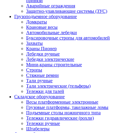
привязи
Аварийные ограждения
Защитно-улавливающие системы (ЗУС)
Грузоподъемное оборудование
Домкраты
Крановые весы
Автомобильные лебедки
Буксировочные стропы для автомобилей
Захваты
Краны Пионер
Лебедки ручные
Лебедки электрические
Мини-краны строительные
Стропы
Стяжные ремни
Тали ручные
Тали электрические (тельферы)
Тележки для талей
Складское оборудование
Весы платформенные электронные
Грузовые платформы, такелажные ломы
Подъемные столы ножничного типа
Тележки гидравлические (рохли)
Тележки ручные
Штабелеры