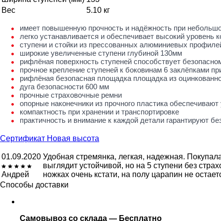
Вес
5.10 кг
имеет повышенную прочность и надёжность при небольшо
легко устанавливается и обеспечивает высокий уровень 
ступени и стойки из прессованных алюминиевых профиле
широкие увеличенные ступени глубиной 130мм
рифлёная поверхность ступеней способствует безопасно
прочное крепление ступеней к боковинам 6 заклёпками п
рифлёная безопасная площадка площадка из оцинкованно
дуга безопасности 600 мм
прочные страховочные ремни
опорные наконечники из прочного пластика обеспечивают
компактность при хранении и транспортировке
практичность и внимание к каждой детали гарантируют б
Сертификат Новая высота
01.09.2020
Удобная стремянка, легкая, надежная. Покупал
выглядит устойчивой, но на 5 ступени без стра
Андрей
ножках очень кстати, на полу царапин не остает
Способы доставки
Самовывоз со склада — Бесплатно