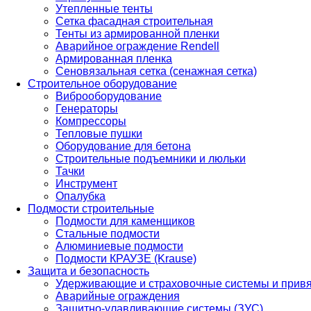
Утепленные тенты
Сетка фасадная строительная
Тенты из армированной пленки
Аварийное ограждение Rendell
Армированная пленка
Сеновязальная сетка (сенажная сетка)
Строительное оборудование
Виброоборудование
Генераторы
Компрессоры
Тепловые пушки
Оборудование для бетона
Строительные подъемники и люльки
Тачки
Инструмент
Опалубка
Подмости строительные
Подмости для каменщиков
Стальные подмости
Алюминиевые подмости
Подмости КРАУЗЕ (Krause)
Защита и безопасность
Удерживающие и страховочные системы и прив
Аварийные ограждения
Защитно-улавливающие системы (ЗУС)