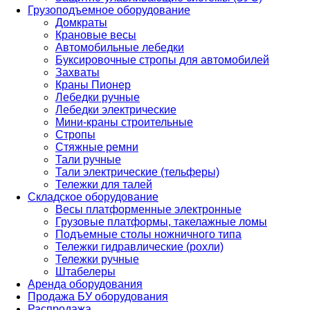
Грузоподъемное оборудование
Домкраты
Крановые весы
Автомобильные лебедки
Буксировочные стропы для автомобилей
Захваты
Краны Пионер
Лебедки ручные
Лебедки электрические
Мини-краны строительные
Стропы
Стяжные ремни
Тали ручные
Тали электрические (тельферы)
Тележки для талей
Складское оборудование
Весы платформенные электронные
Грузовые платформы, такелажные ломы
Подъемные столы ножничного типа
Тележки гидравлические (рохли)
Тележки ручные
Штабелеры
Аренда оборудования
Продажа БУ оборудования
Распродажа