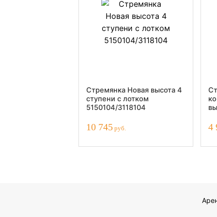
Стремянка Новая высота 4
Ст
ступени с лотком
ко
5150104/3118104
вы
10
10 745
4 
руб.
Аре