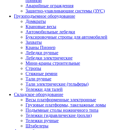
привязи
Аварийные ограждения
Защитно-улавливающие системы (ЗУС)
Грузоподъемное оборудование
Домкраты
Крановые весы
Автомобильные лебедки
Буксировочные стропы для автомобилей
Захваты
Краны Пионер
Лебедки ручные
Лебедки электрические
Мини-краны строительные
Стропы
Стяжные ремни
Тали ручные
Тали электрические (тельферы)
Тележки для талей
Складское оборудование
Весы платформенные электронные
Грузовые платформы, такелажные ломы
Подъемные столы ножничного типа
Тележки гидравлические (рохли)
Тележки ручные
Штабелеры