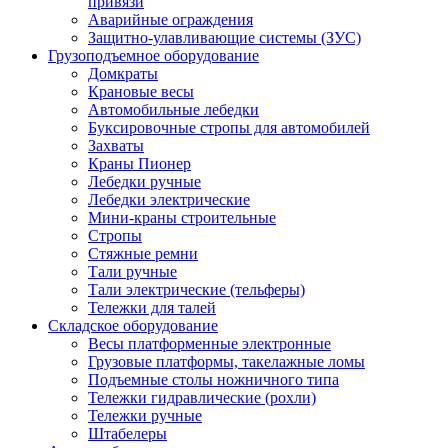
привязи
Аварийные ограждения
Защитно-улавливающие системы (ЗУС)
Грузоподъемное оборудование
Домкраты
Крановые весы
Автомобильные лебедки
Буксировочные стропы для автомобилей
Захваты
Краны Пионер
Лебедки ручные
Лебедки электрические
Мини-краны строительные
Стропы
Стяжные ремни
Тали ручные
Тали электрические (тельферы)
Тележки для талей
Складское оборудование
Весы платформенные электронные
Грузовые платформы, такелажные ломы
Подъемные столы ножничного типа
Тележки гидравлические (рохли)
Тележки ручные
Штабелеры