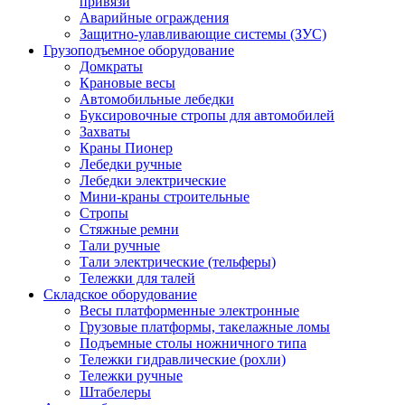
привязи
Аварийные ограждения
Защитно-улавливающие системы (ЗУС)
Грузоподъемное оборудование
Домкраты
Крановые весы
Автомобильные лебедки
Буксировочные стропы для автомобилей
Захваты
Краны Пионер
Лебедки ручные
Лебедки электрические
Мини-краны строительные
Стропы
Стяжные ремни
Тали ручные
Тали электрические (тельферы)
Тележки для талей
Складское оборудование
Весы платформенные электронные
Грузовые платформы, такелажные ломы
Подъемные столы ножничного типа
Тележки гидравлические (рохли)
Тележки ручные
Штабелеры