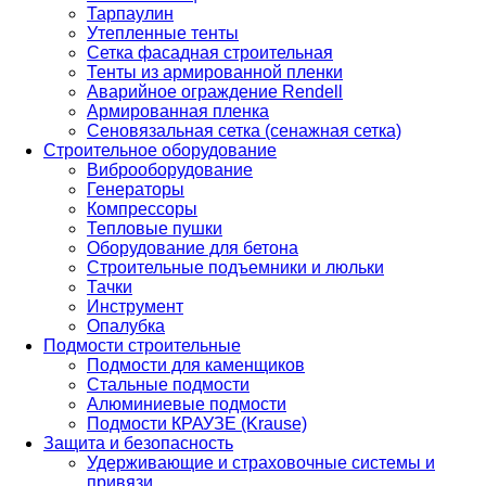
Тарпаулин
Утепленные тенты
Сетка фасадная строительная
Тенты из армированной пленки
Аварийное ограждение Rendell
Армированная пленка
Сеновязальная сетка (сенажная сетка)
Строительное оборудование
Виброоборудование
Генераторы
Компрессоры
Тепловые пушки
Оборудование для бетона
Строительные подъемники и люльки
Тачки
Инструмент
Опалубка
Подмости строительные
Подмости для каменщиков
Стальные подмости
Алюминиевые подмости
Подмости КРАУЗЕ (Krause)
Защита и безопасность
Удерживающие и страховочные системы и
привязи