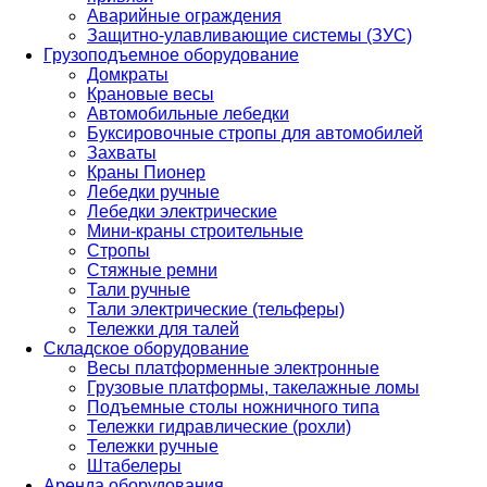
Аварийные ограждения
Защитно-улавливающие системы (ЗУС)
Грузоподъемное оборудование
Домкраты
Крановые весы
Автомобильные лебедки
Буксировочные стропы для автомобилей
Захваты
Краны Пионер
Лебедки ручные
Лебедки электрические
Мини-краны строительные
Стропы
Стяжные ремни
Тали ручные
Тали электрические (тельферы)
Тележки для талей
Складское оборудование
Весы платформенные электронные
Грузовые платформы, такелажные ломы
Подъемные столы ножничного типа
Тележки гидравлические (рохли)
Тележки ручные
Штабелеры
Аренда оборудования