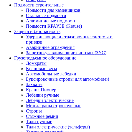
Подмости строительные
Подмости для каменщиков
Стальные подмости
Алюминиевые подмости
Подмости КРАУЗЕ (Krause)
Защита и безопасность
Удерживающие и страховочные системы и
привязи
Аварийные ограждения
Защитно-улавливающие системы (ЗУС)
Грузоподъемное оборудование
Домкраты
Крановые весы
Автомобильные лебедки
Буксировочные стропы для автомобилей
Захваты
Краны Пионер
Лебедки ручные
Лебедки электрические
Мини-краны строительные
Стропы
Стяжные ремни
Тали ручные
Тали электрические (тельферы)