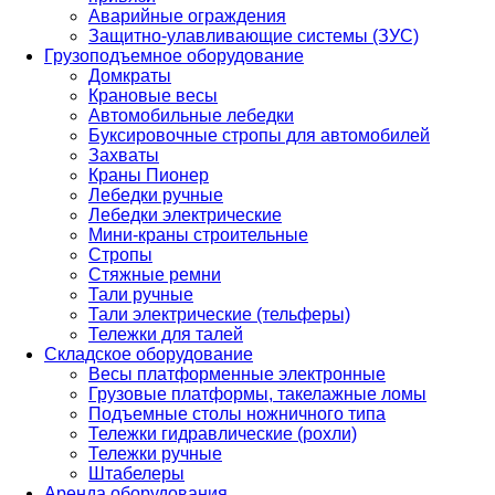
Аварийные ограждения
Защитно-улавливающие системы (ЗУС)
Грузоподъемное оборудование
Домкраты
Крановые весы
Автомобильные лебедки
Буксировочные стропы для автомобилей
Захваты
Краны Пионер
Лебедки ручные
Лебедки электрические
Мини-краны строительные
Стропы
Стяжные ремни
Тали ручные
Тали электрические (тельферы)
Тележки для талей
Складское оборудование
Весы платформенные электронные
Грузовые платформы, такелажные ломы
Подъемные столы ножничного типа
Тележки гидравлические (рохли)
Тележки ручные
Штабелеры
Аренда оборудования