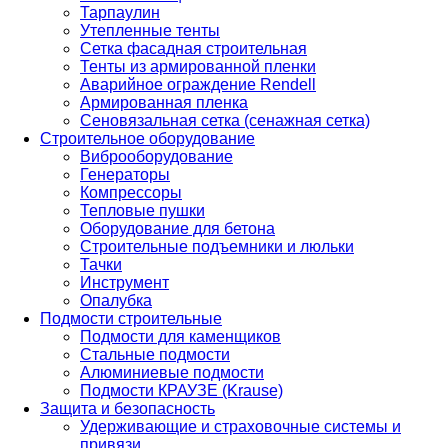
Тарпаулин
Утепленные тенты
Сетка фасадная строительная
Тенты из армированной пленки
Аварийное ограждение Rendell
Армированная пленка
Сеновязальная сетка (сенажная сетка)
Строительное оборудование
Виброоборудование
Генераторы
Компрессоры
Тепловые пушки
Оборудование для бетона
Строительные подъемники и люльки
Тачки
Инструмент
Опалубка
Подмости строительные
Подмости для каменщиков
Стальные подмости
Алюминиевые подмости
Подмости КРАУЗЕ (Krause)
Защита и безопасность
Удерживающие и страховочные системы и
привязи