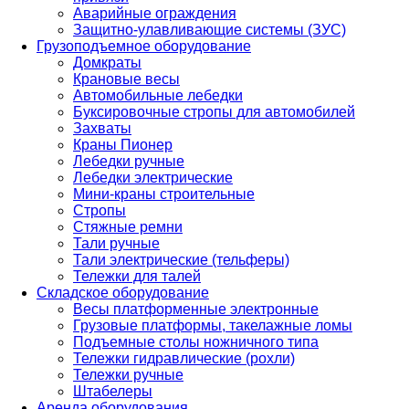
Аварийные ограждения
Защитно-улавливающие системы (ЗУС)
Грузоподъемное оборудование
Домкраты
Крановые весы
Автомобильные лебедки
Буксировочные стропы для автомобилей
Захваты
Краны Пионер
Лебедки ручные
Лебедки электрические
Мини-краны строительные
Стропы
Стяжные ремни
Тали ручные
Тали электрические (тельферы)
Тележки для талей
Складское оборудование
Весы платформенные электронные
Грузовые платформы, такелажные ломы
Подъемные столы ножничного типа
Тележки гидравлические (рохли)
Тележки ручные
Штабелеры
Аренда оборудования