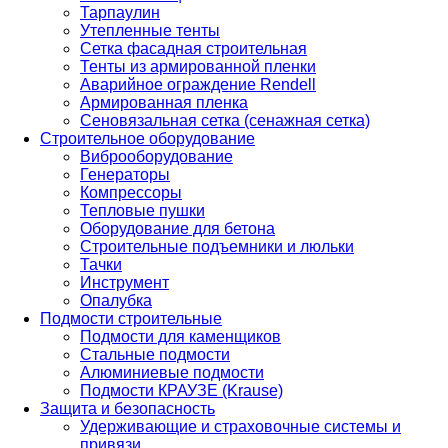
Тарпаулин
Утепленные тенты
Сетка фасадная строительная
Тенты из армированной пленки
Аварийное ограждение Rendell
Армированная пленка
Сеновязальная сетка (сенажная сетка)
Строительное оборудование
Виброоборудование
Генераторы
Компрессоры
Тепловые пушки
Оборудование для бетона
Строительные подъемники и люльки
Тачки
Инструмент
Опалубка
Подмости строительные
Подмости для каменщиков
Стальные подмости
Алюминиевые подмости
Подмости КРАУЗЕ (Krause)
Защита и безопасность
Удерживающие и страховочные системы и
привязи