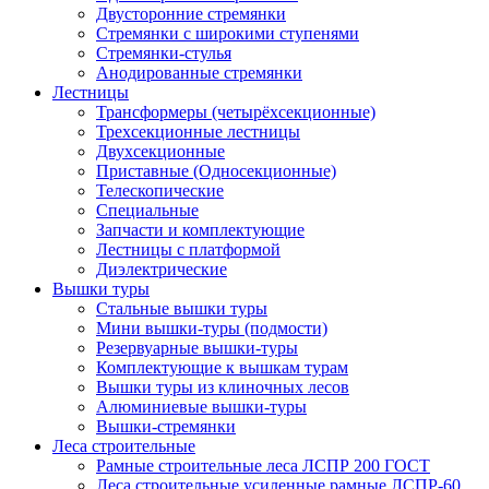
Двусторонние стремянки
Стремянки с широкими ступенями
Стремянки-стулья
Анодированные стремянки
Лестницы
Трансформеры (четырёхсекционные)
Трехсекционные лестницы
Двухсекционные
Приставные (Односекционные)
Телескопические
Специальные
Запчасти и комплектующие
Лестницы с платформой
Диэлектрические
Вышки туры
Стальные вышки туры
Мини вышки-туры (подмости)
Резервуарные вышки-туры
Комплектующие к вышкам турам
Вышки туры из клиночных лесов
Алюминиевые вышки-туры
Вышки-стремянки
Леса строительные
Рамные строительные леса ЛСПР 200 ГОСТ
Леса строительные усиленные рамные ЛСПР-60