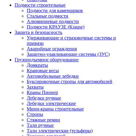
Подмости строительные
Подмости для каменщиков
Стальные подмости
Алюминиевые подмости
Подмости КРАУЗЕ (Krause)
Защита и безопасность
Удерживающие и страховочные системы и
привязи
Аварийные ограждения
Защитно-улавливающие системы (ЗУС)
Грузоподъемное оборудование
Домкраты
Крановые весы
Автомобильные лебедки
Буксировочные стропы для автомобилей
Захваты
Краны Пионер
Лебедки ручные
Лебедки электрические
Мини-краны строительные
Стропы
Стяжные ремни
Тали ручные
Тали электрические (тельферы)