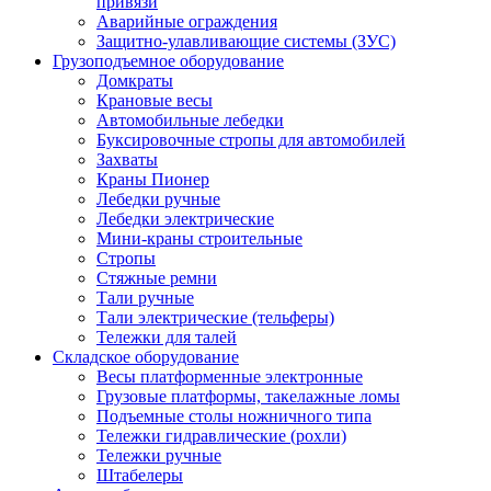
привязи
Аварийные ограждения
Защитно-улавливающие системы (ЗУС)
Грузоподъемное оборудование
Домкраты
Крановые весы
Автомобильные лебедки
Буксировочные стропы для автомобилей
Захваты
Краны Пионер
Лебедки ручные
Лебедки электрические
Мини-краны строительные
Стропы
Стяжные ремни
Тали ручные
Тали электрические (тельферы)
Тележки для талей
Складское оборудование
Весы платформенные электронные
Грузовые платформы, такелажные ломы
Подъемные столы ножничного типа
Тележки гидравлические (рохли)
Тележки ручные
Штабелеры