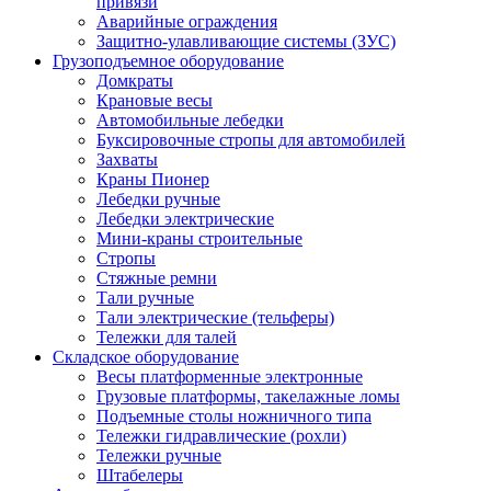
привязи
Аварийные ограждения
Защитно-улавливающие системы (ЗУС)
Грузоподъемное оборудование
Домкраты
Крановые весы
Автомобильные лебедки
Буксировочные стропы для автомобилей
Захваты
Краны Пионер
Лебедки ручные
Лебедки электрические
Мини-краны строительные
Стропы
Стяжные ремни
Тали ручные
Тали электрические (тельферы)
Тележки для талей
Складское оборудование
Весы платформенные электронные
Грузовые платформы, такелажные ломы
Подъемные столы ножничного типа
Тележки гидравлические (рохли)
Тележки ручные
Штабелеры