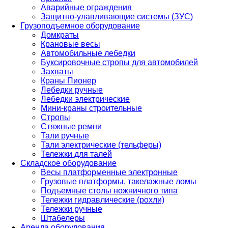
Аварийные ограждения
Защитно-улавливающие системы (ЗУС)
Грузоподъемное оборудование
Домкраты
Крановые весы
Автомобильные лебедки
Буксировочные стропы для автомобилей
Захваты
Краны Пионер
Лебедки ручные
Лебедки электрические
Мини-краны строительные
Стропы
Стяжные ремни
Тали ручные
Тали электрические (тельферы)
Тележки для талей
Складское оборудование
Весы платформенные электронные
Грузовые платформы, такелажные ломы
Подъемные столы ножничного типа
Тележки гидравлические (рохли)
Тележки ручные
Штабелеры
Аренда оборудования