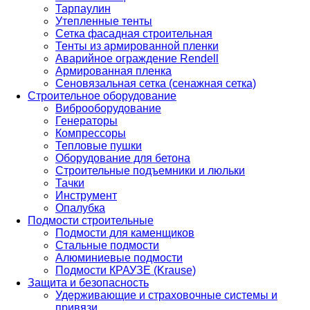
Тарпаулин
Утепленные тенты
Сетка фасадная строительная
Тенты из армированной пленки
Аварийное ограждение Rendell
Армированная пленка
Сеновязальная сетка (сенажная сетка)
Строительное оборудование
Виброоборудование
Генераторы
Компрессоры
Тепловые пушки
Оборудование для бетона
Строительные подъемники и люльки
Тачки
Инструмент
Опалубка
Подмости строительные
Подмости для каменщиков
Стальные подмости
Алюминиевые подмости
Подмости КРАУЗЕ (Krause)
Защита и безопасность
Удерживающие и страховочные системы и
привязи