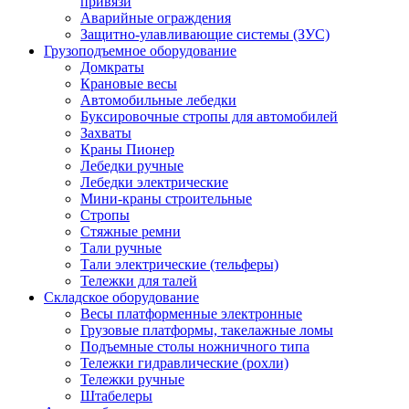
привязи
Аварийные ограждения
Защитно-улавливающие системы (ЗУС)
Грузоподъемное оборудование
Домкраты
Крановые весы
Автомобильные лебедки
Буксировочные стропы для автомобилей
Захваты
Краны Пионер
Лебедки ручные
Лебедки электрические
Мини-краны строительные
Стропы
Стяжные ремни
Тали ручные
Тали электрические (тельферы)
Тележки для талей
Складское оборудование
Весы платформенные электронные
Грузовые платформы, такелажные ломы
Подъемные столы ножничного типа
Тележки гидравлические (рохли)
Тележки ручные
Штабелеры